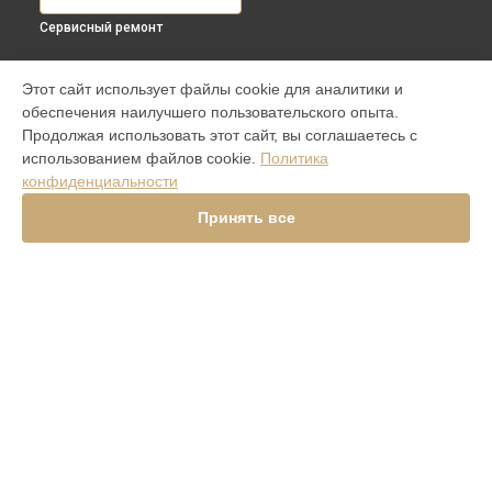
Сервисный ремонт
МОДЕЛИ
Этот сайт использует файлы cookie для аналитики и
обеспечения наилучшего пользовательского опыта.
Aster P Ti
Продолжая использовать этот сайт, вы соглашаетесь с
iVERTU 5G
использованием файлов cookie.
Политика
ASTER P ROCOCO
конфиденциальности
ASTER P BAROQUE
ASTER P GOTHIC
Принять все
SIGNATURE V
Signature Touch Pure Navy Alligator
Signature S Design Clous De Paris
Constellation V Gemstone Liquorice
Versace Unique Black Star
Aster Python Beige
Signature S Design Rock
Signature Touch Pure Jet
METAVERTU
СТРАНИЦЫ